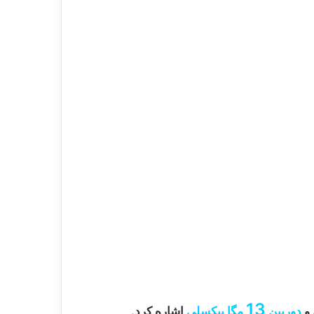
13
و
دوربین
مگا پیکسلی
اشاره کرد.