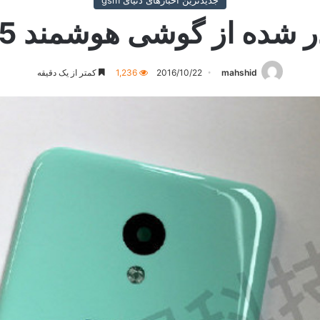
جدیدترین اخبارهای دنیای gsm
شده از گوشی هوشمند Meizu M5
mahshid
2016/10/22
1,236
کمتر از یک دقیقه