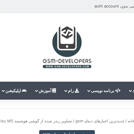
auth accou
برنامه نویسی
رام
آموزش
اپلیکیشن
انه
/
جدیدترین اخبارهای دنیای gsm
/
تصاویر رندر شده از گوشی هوشمند Meizu M5