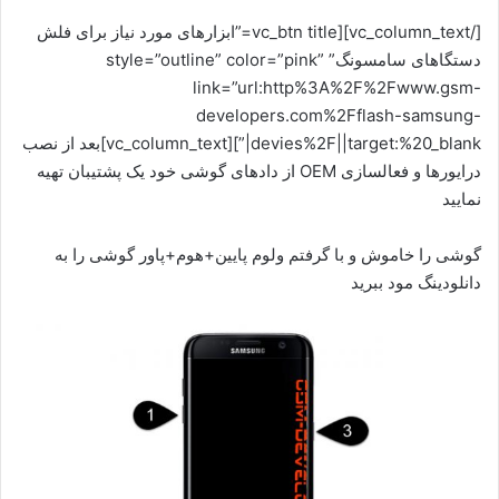
[/vc_column_text][vc_btn title=”ابزارهای مورد نیاز برای فلش
دستگاهای سامسونگ” style=”outline” color=”pink”
link=”url:http%3A%2F%2Fwww.gsm-
developers.com%2Fflash-samsung-
devies%2F||target:%20_blank|”][vc_column_text]بعد از نصب
درایورها و فعالسازی OEM از دادهای گوشی خود یک پشتیبان تهیه
نمایید
گوشی را خاموش و با گرفتم ولوم پایین+هوم+پاور گوشی را به
دانلودینگ مود ببرید