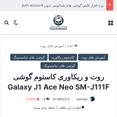
نرم افزار فلش گوشی های شیائومی بدون auth account
منو
تغییر پو
جس
خانه
/
آموزش های روت
آموزش های روت
کاستوم ریکاوری
گوشی های سامسونگ
گوشی های سامسونگ
روت و ریکاوری کاستوم گوشی
Galaxy J1 Ace Neo SM-J111F
11,410
4
2018/02/13
mohsen
خواندن این مطلب 1 دقیقه زمان میبرد