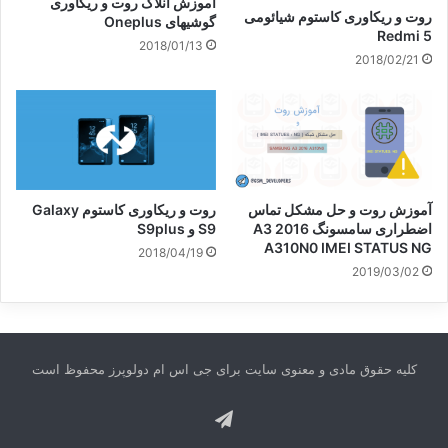
آموزش آنلاک روت و ریکاوری
روت و ریکاوری کاستوم شیائومی
گوشیهای Oneplus
Redmi 5
2018/01/13
2018/02/21
آموزش روت و حل مشکل تماس
روت و ریکاوری کاستوم Galaxy
اضطراری سامسونگ A3 2016
S9 و S9plus
A310N0 IMEI STATUS NG
2018/04/19
2019/03/02
کلیه حقوق مادی و معنوی سایت برای جی اس ام دولوپرز محفوظ است
تلگرام