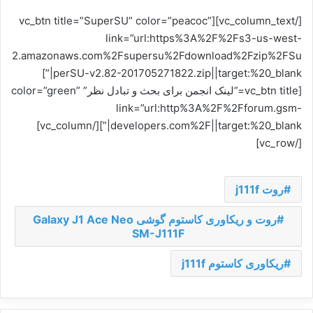
[/vc_column_text][vc_btn title=”SuperSU” color=”peacoc”
link=”url:https%3A%2F%2Fs3-us-west-
2.amazonaws.com%2Fsupersu%2Fdownload%2Fzip%2FSu
perSU-v2.82-201705271822.zip||target:%20_blank|”]
[vc_btn title=”لینک انجمن برای بحث و تبادل نظر” color=”green”
link=”url:http%3A%2F%2Fforum.gsm-
developers.com%2F||target:%20_blank|”][/vc_column]
[/vc_row]
روت j111f
روت و ریکاوری کاستوم گوشی Galaxy J1 Ace Neo
SM-J111F
ریکاوری کاستوم j111f