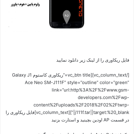
فایل ریکاوری را از لینک زیر دانلود نمایید
[/vc_column_text][vc_btn title=”ریکاوری کاستوم Galaxy J1
Ace Neo SM-J111F” style=”outline” color=”green”
link=”url:http%3A%2F%2Fwww.gsm-
developers.com%2Fwp-
content%2Fuploads%2F2018%2F02%2Ftwrp-
j111f.tar||target:%20_blank|”][vc_column_text]فایل ریکاوری را
در قسمت AP اودین بچینید و استارت بزنید