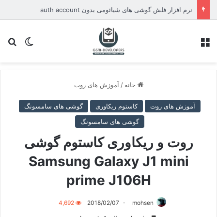
نرم افزار فلش گوشی های شیائومی بدون auth account
منو
تغییر پو
جس
خانه
/
آموزش های روت
آموزش های روت
کاستوم ریکاوری
گوشی های سامسونگ
گوشی های سامسونگ
روت و ریکاوری کاستوم گوشی
Samsung Galaxy J1 mini
prime J106H
4,692
2018/02/07
mohsen