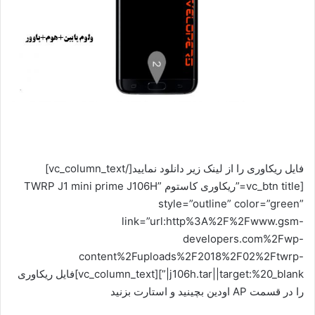
فایل ریکاوری را از لینک زیر دانلود نمایید[/vc_column_text]
[vc_btn title=”ریکاوری کاستوم TWRP J1 mini prime J106H”
style=”outline” color=”green”
link=”url:http%3A%2F%2Fwww.gsm-
developers.com%2Fwp-
content%2Fuploads%2F2018%2F02%2Ftwrp-
j106h.tar||target:%20_blank|”][vc_column_text]فایل ریکاوری
را در قسمت AP اودین بچینید و استارت بزنید