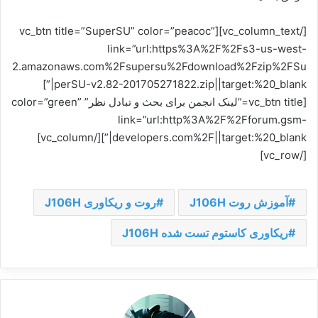
[/vc_column_text][vc_btn title=”SuperSU” color=”peacoc”
link=”url:https%3A%2F%2Fs3-us-west-
2.amazonaws.com%2Fsupersu%2Fdownload%2Fzip%2FSu
perSU-v2.82-201705271822.zip||target:%20_blank|”]
[vc_btn title=”لینک انجمن برای بحث و تبادل نظر” color=”green”
link=”url:http%3A%2F%2Fforum.gsm-
developers.com%2F||target:%20_blank|”][/vc_column]
[/vc_row]
آموزش روت J106H
روت و ریکاوری J106H
ریکاوری کاستوم تست شده J106H