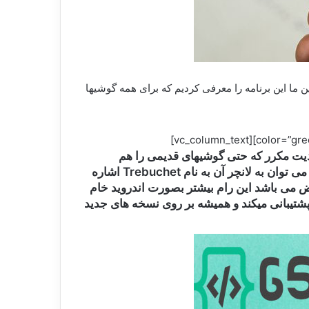
ا این برنامه را معرفی کردیم که برای همه گوشیها
بزرگ و آپدیت مکرر که حتی گوشیهای قدیمی را هم
پشتیبانی می کند که در چند سال پیش بصورت پیش فرض بر روی گوشی وان پلاس 1 نصب بود. از قابلیتهای این رام می توان به لانچر آن به نام Trebuchet اشاره
 می باشد این رام بیشتر بصورت اندروید خام
د ندارد.اکنون بیش از 60 دستگاه را بصورت رسمی پشتیبانی میکند و همیشه بر روی نسخه های جدید