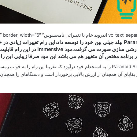
اولین بار تقریبا سال 2013 بود که Paranoid Android بیلد جیلی بین خود را توسعه داد،ای
اوایل بیشتر بر نوار اعلان و دکمه های ناوب
 برنامه مختص آن متغییر هم می باشد این مود صرفا زیبایی این رام
در سال 2015 شرکت وان پلاس اعضای کلیدی Paranoid Android را به استخدام خود درآورد که تقری
بقایای آن همچنان از ارزش بالایی برخوردار است و دستگاهای را همچنان