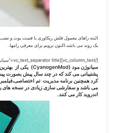
البته راهای معمول فلش ریکاوری با فست بوت و نصب ا
یک روند می باشد،اکنون برویم برای معرفی رامها.
[/vc_column_text][vc_text_separator title=”سیانوژن مود پایدار،خوش استیل با بروزرسانی مکرر” color=”green” border_width=”6″][vc_column_text]
سیانوژن مود (genMod
کرد همچنین برنامه مدیریت تم اختصاصی،فیلمبر
اندروید کار می کنند.