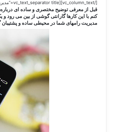
[/vc_column_text][vc_text_separator title=”مدیریت رامها با ROM Manager” color=”green” border_width=”6″][vc_column_text]
قبل از معرفی توضیح مختصری و ساده ای درباره چگ
مدیریت رامهای شما در محیطی ساده و پشتیبان گ