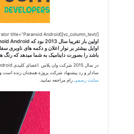
[/vc_column_text][vc_text_separator title=”Paranoid Android اندروید خام با تغییراتی نامحسوس” color=”green” border_width=”6″][vc_column_text]
باشد را بصورت داینامیک به شما میدهد که رنگ هر
سادلر و رد پیشنهاد شرکت پروژه همچنان زنده است و 
سایت رسمی
رام مراجعه نمایید.