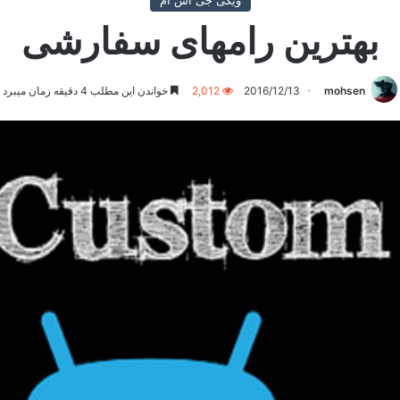
ویکی جی اس ام
بهترین رامهای سفارشی
mohsen
2016/12/13
2,012
خواندن این مطلب 4 دقیقه زمان میبرد