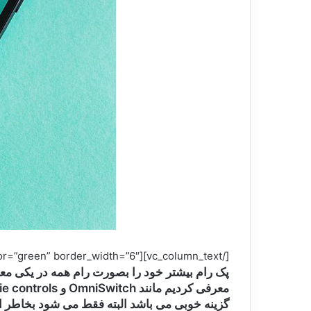
[/vc_column_text][vc_text_separator title=”PAC-ROM” color=”green” border_width=”6″][vc_column_text]
پک رام بیشتر خود را بصورت رام همه در یکی معر
گزینه خوبی می باشد البته فقط می شود بخاطر ا