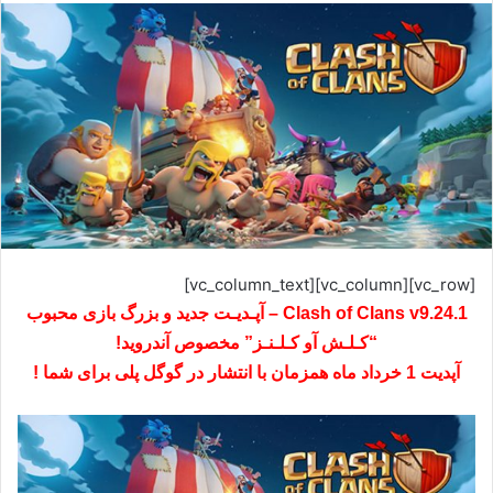
[vc_row][vc_column][vc_column_text]
Clash of Clans v9.24.1 – آپـدیـت جدید و بزرگ بازی محبوب
“کـلـش آو کـلـنـز” مخصوص آندروید!
آپدیت 1 خرداد ماه همزمان با انتشار در گوگل پلی برای شما !