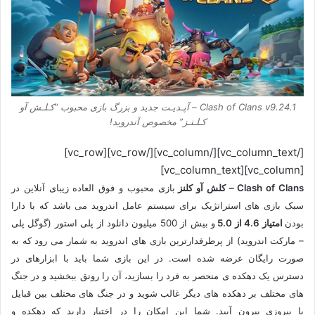
Clash of Clans v9.24.1 – آپـدیـت جدید و بزرگ بازی محبوب “کـلـش آو
کـلـنـز” مخصوص آندروید!
[/vc_column_text][/vc_column][/vc_row][vc_row]
[vc_column][vc_column_text]
Clash of Clans – کلش آو کلنز
بازی محبوب و فوق العاده زیبای آنلاین در
سبک بازی های استراتژیک برای سیستم عامل اندروید می باشد که با دارا
بودن
امتیاز 4.6 از 5.0
و بیش از 500 میلیون دانلود از پلی استور (گوگل پلی
– مارکت اندروید) از پرطرفدارترین بازی های اندروید به شمار می رود که به
صورت رایگان عرضه شده است. در این بازی شما باید با ابزارهای در
دسترس یک دهکده ی منحصر به فرد را بسازید، آن را رونق ببخشید و در جنگ
های مختلف بر دهکده های دیگر غالب شوید و در جنگ های مختلف بین قبایل
با پیروزی بیرون آیید. شما این امکان را در اختیار دارید که دهکده و