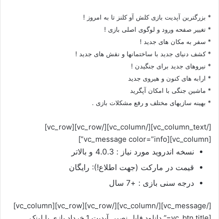
* بزرگترین آپدیت بازی کلش آو کلنز تا به امروز !
* تغییر صفحه ورود و لوگوی اصلی بازی !
* سفر به مکان های جدید !
* کشف دنیای جدید با ساختمانها و نقش های جدید !
* نیروهای جدید برای جنگیدن !
* ارابه های کنون و هیروی جدید
* ماشین جنگی با امکان آپگرید
* بهینه سازیهای مختلف و رفع مشکلات بازی .
[/vc_column_text][/vc_column][/vc_row][vc_row]
[vc_column][vc_message color=”info”]
نسخه اندروید مورد نیاز : 4.0.3 و بالاتر
قیمت در مارکت (جهت اطلاع!): رایگان
درجه سنی بازی : +7 سال
[/vc_message][/vc_column][/vc_row][vc_row][vc_column]
[vc_btn title=” دانلود فایل نصبی آپدیت 1 خرداد بازی با لینک