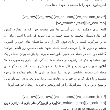
امپراطوری خود را با سلیقه ی خودتان بنا کنید.
[/vc_column_text][/vc_column][/vc_row][vc_row]
[vc_column][vc_column_text]
البته بنای دهکده به این آسانی ها هم نیست چرا که در هنگام کمبود
ابزارها، دشمنان مختلف به شما حمله ور می شوند که باید با استراژیتان آن
ها را سرکوب کنید. در بازی فوق، اگر از پایه ساختمان های خود را اصولی
بچینید و دیوار ها را درست تعبیه کنید، بدون شک دشمن رو ناکام خواهید
گذاشت و البته در حمله هم همین طور است، برنده یا بازنده بودن شما در یک
نبرد تماما به فکر استراتژیک در حمله شما بستگی دارد. بازی به صورت کاملا
آنلاین صورت می پذیرد و اگر شما را به خودش وابسته نکند و به گونه ای
معتاد ان نشوید، شانس اورده اید! شما در بازی با انواع دهکده ها روبرو
هستید و با دیگر کاربران جهان به رقابت می پردازید و تجربه ی اعتیادآورترین
و مهیج ترین بازی استراتژیک را در اندرویدفون خود به ارمغان خواهید آورد!
[/vc_column_text][/vc_column][/vc_row][vc_row]
[vc_column][vc_column_text]
برخی از ویژگی های بازی استراتژی فوق
العاده ی Clash of Clans اندروید :