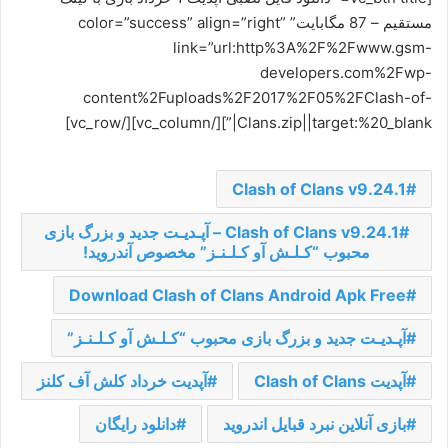
مستقیم – 87 مگابایت” color=”success” align=”right”
link=”url:http%3A%2F%2Fwww.gsm-
developers.com%2Fwp-
content%2Fuploads%2F2017%2F05%2FClash-of-
Clans.zip||target:%20_blank|”][/vc_column][/vc_row]
Clash of Clans v9.24.1
Clash of Clans v9.24.1 – آپـدیـت جدید و بزرگ بازی
محبوب “کـلـش آو کـلـنـز” مخصوص آندروید!
Download Clash of Clans Android Apk Free
آپـدیـت جدید و بزرگ بازی محبوب “کـلـش آو کـلـنـز”
آپدیت Clash of Clans
آپدیت خرداد کلش آف کلنز
بازی آنلاین نبرد قبایل اندروید
دانلود رایگان