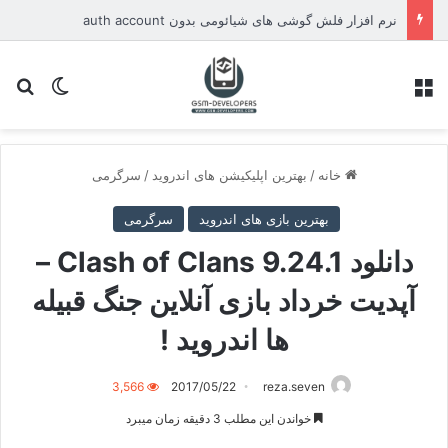
نرم افزار فلش گوشی های شیائومی بدون auth account
منو
تغییر پو
جس
خانه
/
بهترین اپلیکیشن های اندروید
/
سرگرمی
بهترین بازی های اندروید
سرگرمی
دانلود Clash of Clans 9.24.1 –
آپدیت خرداد بازی آنلاین جنگ قبیله
ها اندروید !
3,566
2017/05/22
reza.seven
خواندن این مطلب 3 دقیقه زمان میبرد