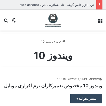
نرم افزار فلش گوشی های شیائومی بدون auth account
منو
تغییر پو
جس
خانه
/
ویندوز 10
ویندوز 10
136
2023/04/19
MINGW
ویندوز 10 مخصوص تعمیرکاران نرم افزاری موبایل
بیشتر بخوانید »