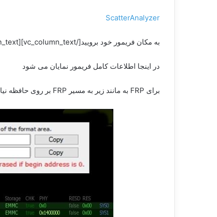
ScatterAnalyzer
به مکان فریمور خود برویید[/vc_column_text][vc_column_text]فایل اسکاتر را گرفته و بر روی برنامه آنالیز اسکاتر رها کنید
در اینجا اطلاعات کامل فریمور نمایان می شود
برای FRP به مانند زیر به مسیر FRP بر روی حافظه نیاز داریم