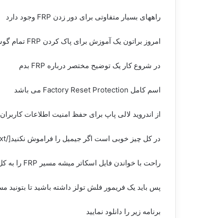
راههای بسیار متفاوتی برای دور زدن FRP وجود دارد
امروز براتون یک آموزش برای پاک کردن FRP تمام گوشیهای با پردازنده مدیاتک آماده کرده ام
در شروع کار یک توضیح مختصر درباره FRP بدم
اسم کامل Factory Reset Protection می باشد
از اندروید لالی پاپ برای حفظ امنیت اطلاعات کاربر
در کل چیز خوبی است اگر جیمیل را فراموش نکنید[/vc_column_text][vc_column_text]گوشیهای با پردازنده مدیاتک دارایی انعطاف بالایی هستن
راحت با خواندن فایل اسکاتر میشه مسیر FRP را به کل پاک کرد
پس باید یک فریمور فلش تولز داشته باشید تا بتونید مسیر FRP را شناسایی و پاک
برنامه زیر را دانلود نمایید