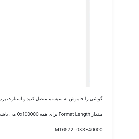
گوشی را خاموش به سیستم متصل کنید و استارت بزنید تمام[/vc_column_text][vc_column_text]در ادامه براتون چند مسیر فرمت پر
مقدار Format Length برای همه 0x100000 می باشد
MT6572=0x3E40000