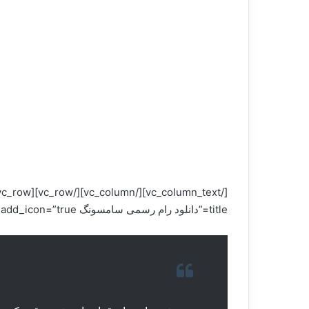
title=”دانلود رام رسمی سامسونگ SAMSUNG Galaxy J3 2016 SM-J320M” i_icon_fontawesome=”fa fa-refresh” add_icon=”true”][vc_column_text]