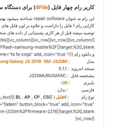
کاربر رام چهار فایل (
4File
) برای دستگاه 
کارایی رام 1 فایل را داراست و علاوه بر اون
و دانلود رام (1)” i_icon_fontawesome=”fa fa-cogs” add_icon=”true”][/vc_column][/vc_row][vc_row][vc_column][vc_column_text]برند :
مدل :
ung Galaxy J3 2016 SM-J320M
نسخه اندروید : 5.1.1
مشخصه فایل : J320MUBU0APAC
باینری :
U0
فارسی : ندارد
نوع رام :
4فایل
(
BL . AP , CP , CSC
n=”fadeIn” button_block=”true” add_icon=”true”
[/vc_row]