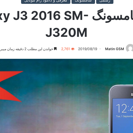
رسمی
سامسونگ
معرفی و دانلود رام موبایل
دانلود رام رسمی سامسونگ 
J320M
Matin GSM
2019/08/19
2,761
خواندن این مطلب 2 دقیقه زمان میبرد