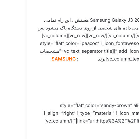
این رام به عنوان repair software شناخته میشود بهترین گزینه برای ترمیم و حل مشکلات نرم افزاری دستگاه Samsung Galaxy J3 2016 SM-J320M هستش ، این رام تمامی
 فایل تمامی داده های شخصی از روی دستگاه پاک میشود پس
توصیه میشه قبل از هر کاری پشتیبانی از داده های شخصی تهیه کنید.[/vc_column_text][vc_column_text] [/vc_column_text][/vc_column][/vc_row][vc_row][vc_column]
vc_colum=”آموزش رایت فریمور ( رام ) سامسونگ” style=”flat” color=”peacoc” i_icon_fontawesome=”fa fa-refresh”
add_icon=”true” link=”url:http%3A%2F%2Fwww.gsm-developers.com%2Fflash-samsung-mobile%2F||target:%20_blank|”][vc_text_separator title=”مشخصات
SAMSUNG
vc_=”برای دانلود این رام کلیک کنید.” style=”flat” color=”sandy-brown” align=”center”
i_align=”right” i_type=”material” i_icon_m
link=”url:https%3A%2F%2Ffirmware.vip%2Ffa%2Fsamsung%2Fj-family%2Fgalaxy-j3-2016-sm-j320m%2Ffirmware-2216||target:%20_blank|”][/vc_column]