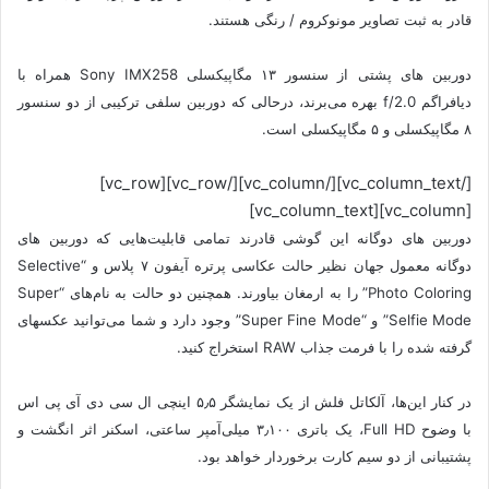
قادر به ثبت تصاویر مونوکروم / رنگی هستند.
دوربین های پشتی از سنسور ۱۳ مگاپیکسلی Sony IMX258 همراه با
دیافراگم f/2.0 بهره می‌برند، درحالی که دوربین سلفی ترکیبی از دو سنسور
۸ مگاپیکسلی و ۵ مگاپیکسلی است.
[/vc_column_text][/vc_column][/vc_row][vc_row]
[vc_column][vc_column_text]
دوربین های دوگانه این گوشی قادرند تمامی قابلیت‌هایی که دوربین های
دوگانه معمول جهان نظیر حالت عکاسی پرتره آیفون ۷ پلاس و “Selective
Photo Coloring” را به ارمغان بیاورند. همچنین دو حالت به نام‌های “Super
Selfie Mode” و “Super Fine Mode” وجود دارد و شما می‌توانید عکسهای
گرفته شده را با فرمت جذاب RAW استخراج کنید.
در کنار این‌ها، آلکاتل فلش از یک نمایشگر ۵٫۵ اینچی ال سی دی آی پی اس
با وضوح Full HD، یک باتری ۳٫۱۰۰ میلی‌آمپر ساعتی، اسکنر اثر انگشت و
پشتیبانی از دو سیم کارت برخوردار خواهد بود.