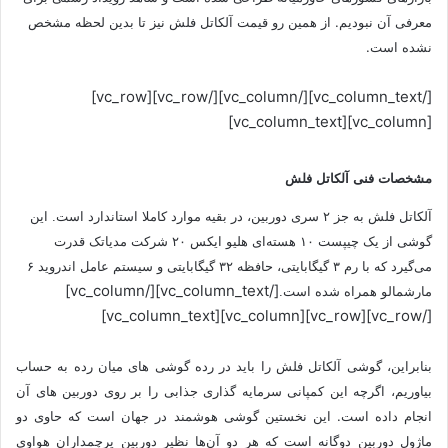
معرفی آن نبودیم. از همین رو قیمت آلکاتل فلش نیز تا بدین لحظه مشخص
نشده است.
[/vc_column_text][/vc_column][/vc_row][vc_row]
[vc_column][vc_column_text]
مشخصات فنی آلکاتل فلش
آلکاتل فلش به جز ۲ سری دوربین، در بقیه موارد کاملا استاندارد است. این
گوشی از یک چیپست ۱۰ هسته‌ای هلیو ایکس ۲۰ شرکت مدیاتک قدرت
می‌گیرد که با رم ۳ گیگابایتی، حافظه ۳۲ گیگابایتی و سیستم عامل اندروید ۶
[/vc_column_text][/vc_column]
مارشمالو همراه شده است.
[/vc_row][vc_row][vc_column][vc_column_text]
بنابراین، گوشی آلکاتل فلش را باید در رده گوشی های میان رده به حساب
بیاوریم، اگرچه این کمپانی سرمایه گذاری جذابی را بر روی دوربین های آن
انجام داده است. این نخستین گوشی هوشمند در جهان است که حاوی دو
ماژول دوربین دوگانه است که هر دو آن‌ها نظیر دوربین پرچمداران هواوی