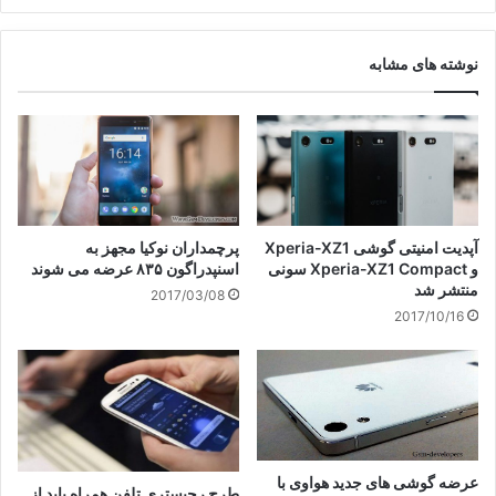
نوشته های مشابه
آپدیت امنیتی گوشی Xperia-XZ1
پرچمداران نوکیا مجهز به
و Xperia-XZ1 Compact سونی
اسنپدراگون ۸۳۵ عرضه می شوند
منتشر شد
2017/03/08
2017/10/16
عرضه گوشی های جدید هواوی با
طرح رجیستری تلفن همراه باید از