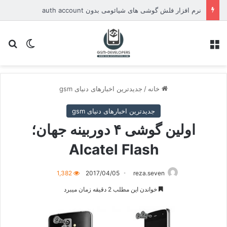
نرم افزار فلش گوشی های شیائومی بدون auth account
منو
تغییر پو
جس
خانه
/
جدیدترین اخبارهای دنیای gsm
جدیدترین اخبارهای دنیای gsm
اولین گوشی ۴ دوربینه جهان؛
Alcatel Flash
1,382
2017/04/05
reza.seven
خواندن این مطلب 2 دقیقه زمان میبرد