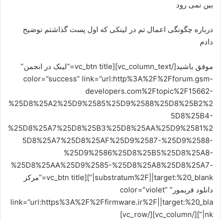
بین نمی رود
درباره چگونگی اعمال تم در لینکی که اول پست گذاشتم توضیح
دادم
موفق باشید[/vc_column_text][vc_btn title=”لینک در انجمن”
color=”success” link=”url:http%3A%2F%2Fforum.gsm-
developers.com%2Ftopic%2F15662-
%25D8%25A2%25D9%2585%25D9%2588%25D8%25B2%2
5D8%25B4-
%25D8%25A7%25D8%25B3%25D8%25AA%25D9%2581%2
5D8%25A7%25D8%25AF%25D9%2587-%25D9%2588-
%25D9%2586%25D8%25B5%25D8%25A8-
%25D8%25AA%25D9%2585-%25D8%25A8%25D8%25A7-
substratum%2F||target:%20_blank|”][vc_btn title=”مرکز
دانلود فریمور” color=”violet”
link=”url:https%3A%2F%2Ffirmware.ir%2F||target:%20_bla
nk|”][/vc_column][/vc_row]