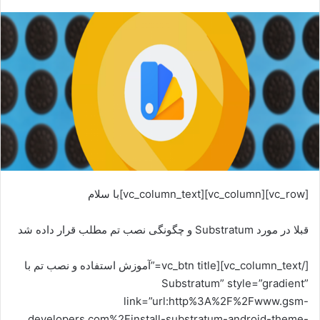
[vc_row][vc_column][vc_column_text]با سلام
قبلا در مورد Substratum و چگونگی نصب تم مطلب قرار داده شد
[/vc_column_text][vc_btn title=”آموزش استفاده و نصب تم با
Substratum” style=”gradient”
link=”url:http%3A%2F%2Fwww.gsm-
developers.com%2Finstall-substratum-android-theme-