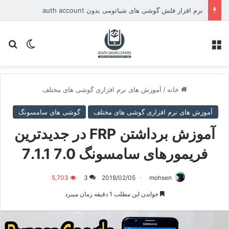
معروفی نرم افزار XU-TOOL نسخه 2.0 برای برند Xiaomi
منو
تغییر پو
جس
خانه
/
آموزش های نرم افزاری گوشی های مختلف
آموزش های نرم افزاری گوشی های مختلف
گوشی های سامسونگ
آموزش برداشتن FRP در جدیدترین
فریمورهای سامسونگ 7.0 7.1.1
5,703
3
2018/02/05
mohsen
خواندن این مطلب 1 دقیقه زمان میبرد