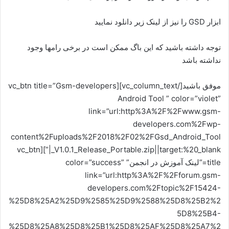
ابزار GSD را نیز از لینک زیر دانلود نمایید
توجه داشته باشید که این باگ ممکن است در برخی رامها وجود
نداشته باشد
موفق باشید[/vc_column_text][vc_btn title=”Gsm-developers
Android Tool ” color=”violet”
link=”url:http%3A%2F%2Fwww.gsm-
developers.com%2Fwp-
content%2Fuploads%2F2018%2F02%2FGsd_Android_Tool
_V1.0.1_Release_Portable.zip||target:%20_blank|”][vc_btn
title=”لینک آموزش در انجمن” color=”success”
link=”url:http%3A%2F%2Fforum.gsm-
developers.com%2Ftopic%2F15424-
%25D8%25A2%25D9%2585%25D9%2588%25D8%25B2%2
5D8%25B4-
%25D8%25A8%25D8%25B1%25D8%25AF%25D8%25A7%2