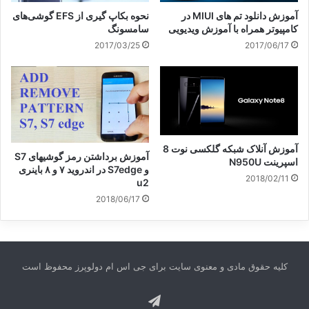
آموزش دانلود تم های MIUI در
نحوه بکاپ گیری از EFS گوشی‌های
کامپیوتر همراه با آموزش ویدیویی
سامسونگ
2017/03/25
2017/06/17
آموزش آنلاک شبکه گلکسی نوت 8
آموزش برداشتن رمز گوشیهای S7
اسپرینت N950U
و S7edge در اندروید ۷ و ۸ باینری
2018/02/11
u2
2018/06/17
کلیه حقوق مادی و معنوی سایت برای جی اس ام دولوپرز محفوظ است
تلگرام