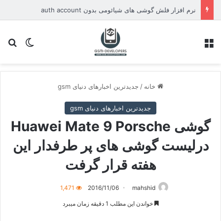
نرم افزار فلش گوشی های شیائومی بدون auth account
منو
تغییر پو
جس
خانه
/
جدیدترین اخبارهای دنیای gsm
جدیدترین اخبارهای دنیای gsm
گوشی Huawei Mate 9 Porsche
درلیست گوشی های پر طرفدار این
هفته قرار گرفت
1,471
2016/11/06
mahshid
خواندن این مطلب 1 دقیقه زمان میبرد