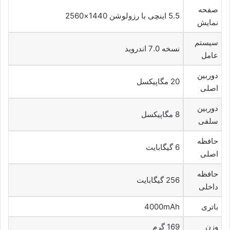
صفحه
5.5 اینچی با رزولوشن 1440×2560
نمایش
سیستم
نسخه 7.0 اندروید
عامل
دوربین
20 مگاپیکسل
اصلی
دوربین
8 مگاپیکسل
سلفی
حافظه
6 گیگابایت
اصلی
حافظه
256 گیگابایت
داخلی
باتری
4000mAh
وزن
169 گرم