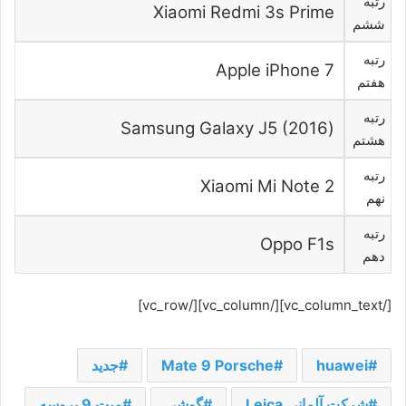
رتبه
Xiaomi Redmi 3s Prime
ششم
رتبه
Apple iPhone 7
هفتم
رتبه
(Samsung Galaxy J5 (2016
هشتم
رتبه
Xiaomi Mi Note 2
نهم
رتبه
Oppo F1s
دهم
[/vc_column_text][/vc_column][/vc_row]
huawei
Mate 9 Porsche
جدید
شرکت آلمانی Leica
گوشی
میت 9 پروسه