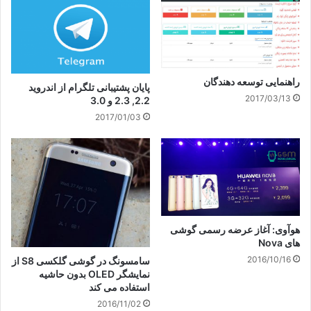
راهنمایی توسعه دهندگان
پایان پشتیبانی تلگرام از اندروید
2017/03/13
2.2, 2.3 و 3.0
2017/01/03
هوآوی: آغاز عرضه رسمی گوشی
های Nova
2016/10/16
سامسونگ در گوشی گلکسی S8 از
نمایشگر OLED بدون حاشیه
استفاده می کند
2016/11/02