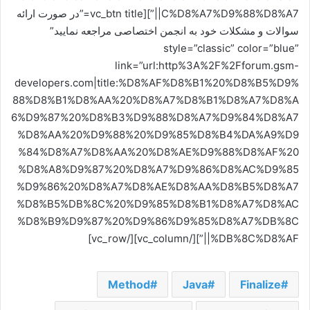
C%D8%A7%D9%88%D8%A7||”][vc_btn title=”در صورت ارائه
سوالات و مشکلات خود به انجمن اختصاصی مراجعه نمایید”
style=”classic” color=”blue”
link=”url:http%3A%2F%2Fforum.gsm-
developers.com|title:%D8%AF%D8%B1%20%D8%B5%D9%
88%D8%B1%D8%AA%20%D8%A7%D8%B1%D8%A7%D8%A
6%D9%87%20%D8%B3%D9%88%D8%A7%D9%84%D8%A7
%D8%AA%20%D9%88%20%D9%85%D8%B4%DA%A9%D9
%84%D8%A7%D8%AA%20%D8%AE%D9%88%D8%AF%20
%D8%A8%D9%87%20%D8%A7%D9%86%D8%AC%D9%85
%D9%86%20%D8%A7%D8%AE%D8%AA%D8%B5%D8%A7
%D8%B5%DB%8C%20%D9%85%D8%B1%D8%A7%D8%AC
%D8%B9%D9%87%20%D9%86%D9%85%D8%A7%DB%8C
%DB%8C%D8%AF||”][/vc_column][/vc_row]
Method
Java
Finalize