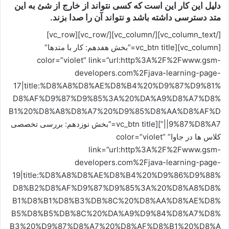
دلیل این کار این است که کسی نتواند از خارج از شئ به این
متد دسترسی داشته باشد و نتواند آن را صدا بزند.
[/vc_column_text][/vc_column][/vc_row][vc_row]
[vc_column][vc_btn title=”بخش هفدهم: کار با متدها”
color=”violet” link=”url:http%3A%2F%2Fwww.gsm-
developers.com%2Fjava-learning-page-
17|title:%D8%A8%D8%AE%D8%B4%20%D9%87%D9%81%
D8%AF%D9%87%D9%85%3A%20%DA%A9%D8%A7%D8%
B1%20%D8%A8%D8%A7%20%D9%85%D8%AA%D8%AF%D
9%87%D8%A7||”][vc_btn title=”بخش نوزدهم: بررسی تخصصی
کلاس ها در جاوا” color=”violet”
link=”url:http%3A%2F%2Fwww.gsm-
developers.com%2Fjava-learning-page-
19|title:%D8%A8%D8%AE%D8%B4%20%D9%86%D9%88%
D8%B2%D8%AF%D9%87%D9%85%3A%20%D8%A8%D8%
B1%D8%B1%D8%B3%DB%8C%20%D8%AA%D8%AE%D8%
B5%D8%B5%DB%8C%20%DA%A9%D9%84%D8%A7%D8%
B3%20%D9%87%D8%A7%20%D8%AF%D8%B1%20%D8%A