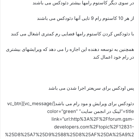
در سوی دیگر کاستوم رامها بیشتر دئودکس می باشند
از هر 10 کاستوم رام 9 تایی آنها دئودکس می باشند
با دئودکس کردن کاستوم رامها فضایی رم کمتری اشغال می کنند
همچنین به توسعه دهنده این اجازه را می دهد که ویرایشهای بیشتری
در رام خود اعمال کند
پس اودکس برای سریعتر اجرا شدن می باشد
دئودکس برای ویرایش و مود رام می باشد[/vc_message][vc_btn
title=”لینک در انجمن سایت” color=”green”
link=”url:http%3A%2F%2Fforum.gsm-
developers.com%2Ftopic%2F12831-
%25D8%25A7%25D9%2588%25D8%25AF%25DA%25A9%2