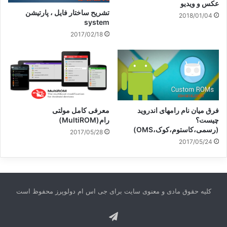
عکس و ویدیو
تشریح ساختار فایل ، پارتیشن
2018/01/04
system
2017/02/18
فرق میان نام رامهای اندروید
معرفی کامل مولتی
چیست؟
رام(MultiROM)
(رسمی،کاستوم،کوک،OMS)
2017/05/28
2017/05/24
کلیه حقوق مادی و معنوی سایت برای جی اس ام دولوپرز محفوظ است
تلگرام