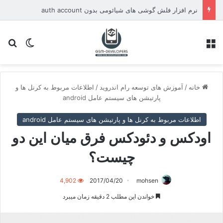
نرم افزار فلش گوشی های شیائومی بدون auth account
منو
تغییر پو
جس
خانه
/
آموزش های توسعه رام اندروید
/
اطلاعات مربوط به کرنل ها و
پارتیشن های سیستم عامل android
اطلاعات مربوط به کرنل ها و پارتیشن های سیستم عامل android
اودکس و دئودکس فرق میان این دو
چیست؟
4,902
2017/04/20
mohsen
خواندن این مطلب 2 دقیقه زمان میبرد