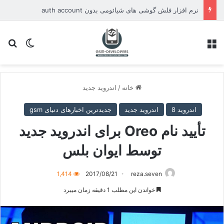
نرم افزار فلش گوشی های شیائومی بدون auth account
منو
تغییر پو
جس
خانه
/
اندروید جدید
اندروید 8
اندروید جدید
جدیدترین اخبارهای دنیای gsm
تأیید نام Oreo برای اندروید جدید
توسط ایوان بلس
1,414
2017/08/21
reza.seven
خواندن این مطلب 1 دقیقه زمان میبرد