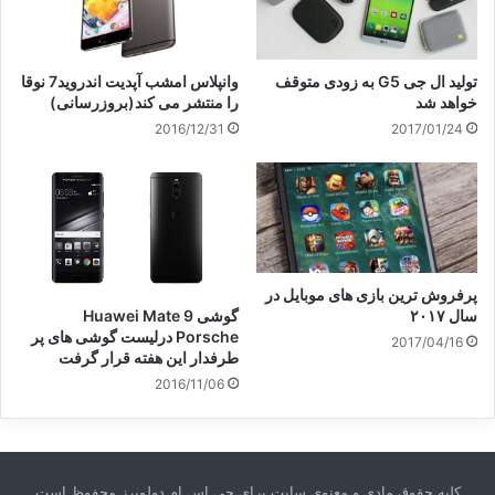
تولید ال جی G5 به زودی متوقف
وانپلاس امشب آپدیت اندروید7 نوقا
خواهد شد
را منتشر می کند(بروزرسانی)
2016/12/31
2017/01/24
پرفروش ترین بازی های موبایل در
گوشی Huawei Mate 9
سال ۲۰۱۷
Porsche درلیست گوشی های پر
2017/04/16
طرفدار این هفته قرار گرفت
2016/11/06
کلیه حقوق مادی و معنوی سایت برای جی اس ام دولوپرز محفوظ است