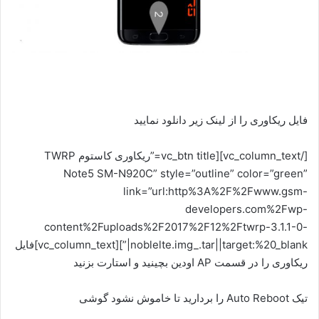
فایل ریکاوری را از لینک زیر دانلود نمایید
[/vc_column_text][vc_btn title=”ریکاوری کاستوم TWRP
Note5 SM-N920C” style=”outline” color=”green”
link=”url:http%3A%2F%2Fwww.gsm-
developers.com%2Fwp-
content%2Fuploads%2F2017%2F12%2Ftwrp-3.1.1-0-
noblelte.img_.tar||target:%20_blank|”][vc_column_text]فایل
ریکاوری را در قسمت AP اودین بچینید و استارت بزنید
تیک Auto Reboot را بردارید تا خاموش نشود گوشی