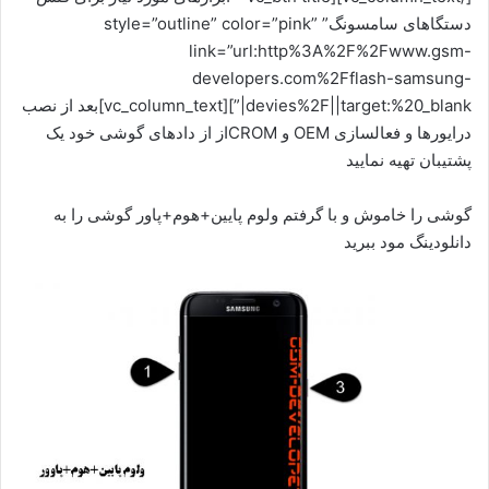
دستگاهای سامسونگ” style=”outline” color=”pink”
link=”url:http%3A%2F%2Fwww.gsm-
developers.com%2Fflash-samsung-
devies%2F||target:%20_blank|”][vc_column_text]بعد از نصب
درایورها و فعالسازی OEM و CROMاز از دادهای گوشی خود یک
پشتیبان تهیه نمایید
گوشی را خاموش و با گرفتم ولوم پایین+هوم+پاور گوشی را به
دانلودینگ مود ببرید