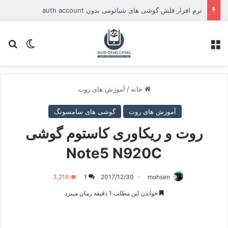
نرم افزار فلش گوشی های شیائومی بدون auth account
منو
تغییر پو
جس
خانه
/
آموزش های روت
آموزش های روت
گوشی های سامسونگ
روت و ریکاوری کاستوم گوشی
Note5 N920C
3,216
1
2017/12/30
mohsen
خواندن این مطلب 1 دقیقه زمان میبرد