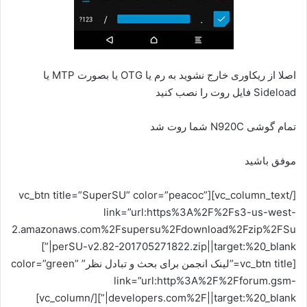
اصلا از ریکاوری خارج نشوید به رم یا OTG یا بصورت MTP یا
Sideload فایل روت را نصب کنید
تمام گوشی N920C شما روت شد
موفق باشید
[/vc_column_text][vc_btn title=”SuperSU” color=”peacoc”
link=”url:https%3A%2F%2Fs3-us-west-
2.amazonaws.com%2Fsupersu%2Fdownload%2Fzip%2FSu
perSU-v2.82-201705271822.zip||target:%20_blank|”]
[vc_btn title=”لینک انجمن برای بحث و تبادل نظر” color=”green”
link=”url:http%3A%2F%2Fforum.gsm-
developers.com%2F||target:%20_blank|”][/vc_column]