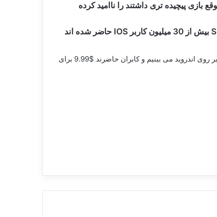
 بازی پیچیده تری داشتند را ناامید کرده
اکنون بازی Super Mario Run بیشترین تعداد دانلود در 80 کشور را دارد،بر اساس اطلاعات سایت Sensor Tower بیش از 30 میلیون کاربر IOS حاضر شده اند
باید ببینیم بعد از عرضه بازی بر روی اندروید واکنش کاربران به بازی و نیاز دائمی آن به اینترنت چگونه است و آیا بازی را به زودی بر روی اندروید می بینیم و کابران حاضرند $9.99 برای