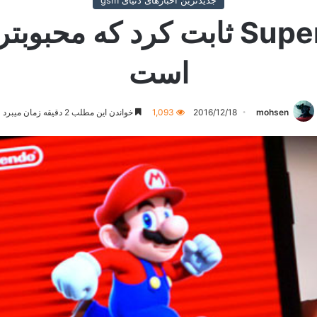
جدیدترین اخبارهای دنیای gsm
است
mohsen
2016/12/18
1,093
خواندن این مطلب 2 دقیقه زمان میبرد