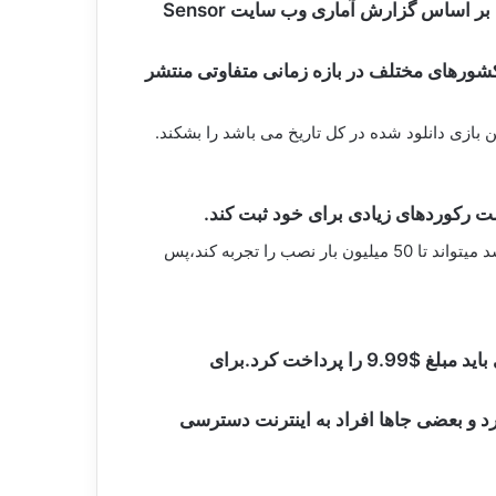
توانست 5 میلیون دلار معادل 5 میلیون دانلود داشته باشد این بازی که بر اساس گزارش آماری وب سایت Sensor
این لحظه عرضه شده و بازی Pokemon Go بر اساس مناطق در کشورهای مختلف در بازه زمانی متفاوتی منتشر
طبق اظهار نظر آنالیزرها این بازی می تواند در ماه اول عرضه خود که فقط بر روی IOS طبق قراراد شرکت نینتندو با اپل می باشد میتواند تا 50 میلیون بار نصب را تجربه کند،پس
این بازی برای دانلود بصورت مجانی می باشد ولی فقط سه مرحله اول بازی را می شود بازی کرد و برای ادامه بازی باید مبلغ $9.99 را پرداخت کرد.برای
رد و بعضی جاها افراد به اینترنت دسترسی