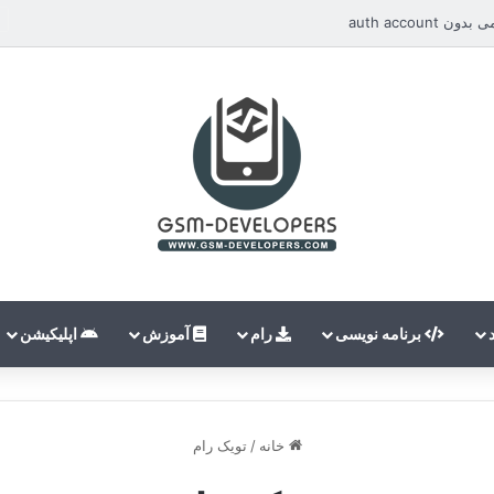
auth accou
برنامه نویسی
رام
آموزش
اپلیکیشن
خانه
/
تویک رام