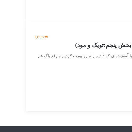
1,636
بخش پنجم:تویک و مود)
vc_row][vc_]با سلام تا اینجا با آموزشهای که دادیم رام رو پورت کردیم و رفع باگ هم