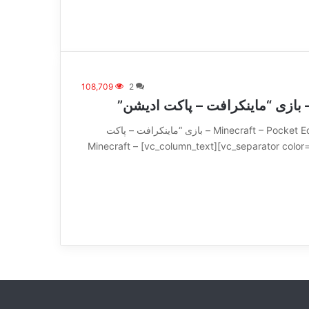
108,709
2
[vc_row][vc_column][vc_column_text] Minecraft – Pocket Edition v1.1.0.1 – بازی “ماینکرافت – پاکت
ادیشن” [/vc_column_text][vc_separator color=”violet” border_width=”5″][vc_column_text] Minecraft –