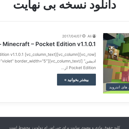
دانلود نسخه بی نهایت
2017/04/07
Ali
Minecraft – Pocket Edition v1.1.0.1 – بازی “ماینکرافت – پاکت ادیشن”
Pocket Edition از…
بیشتر بخوانید »
 های اندروید
کلیه حقوق مادی و معنوی سایت برای جی اس ام دولوپرز محفوظ است