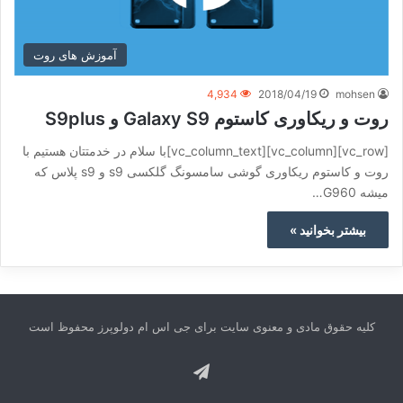
آموزش های روت
4,934
2018/04/19
mohsen
روت و ریکاوری کاستوم Galaxy S9 و S9plus
[vc_row][vc_column][vc_column_text]با سلام در خدمتتان هستیم با
روت و کاستوم ریکاوری گوشی سامسونگ گلکسی s9 و s9 پلاس که
میشه G960…
بیشتر بخوانید »
کلیه حقوق مادی و معنوی سایت برای جی اس ام دولوپرز محفوظ است
تلگرام