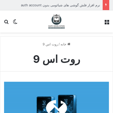
نرم افزار فلش گوشی های شیائومی بدون auth account
منو
تغییر پو
جس
خانه
/
روت اس 9
روت اس 9