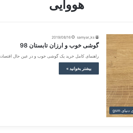
هووایی
2019/08/16
samyar_ks
گوشی خوب و ارزان تابستان 98
راهنمای کامل خرید یک گوشی خوب و در عین حال اقتصادی (تابستان 98) سلام به تمامی دوستا
بیشتر بخوانید »
نیای gsm