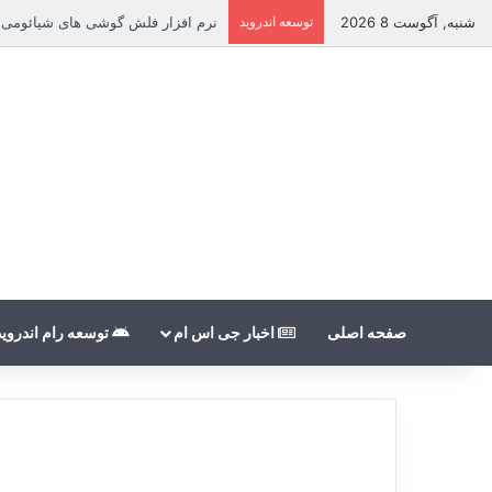
شنبه, آگوست 8 2026
توسعه اندروید
نرم افزار فلش گوشی های شیائومی بدون count
صفحه اصلی
اخبار جی اس ام
توسعه رام اندروید