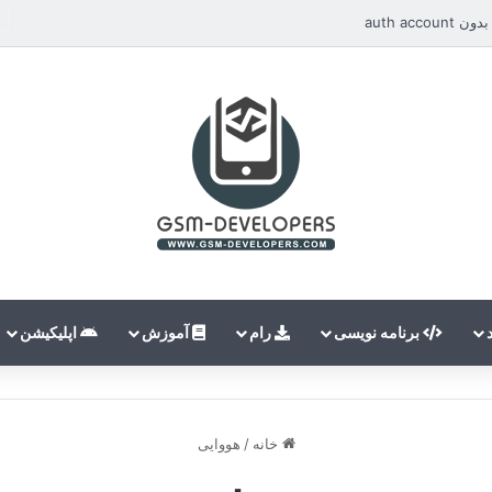
auth ac
برنامه نویسی
رام
آموزش
اپلیکیشن
خانه
/
هووایی