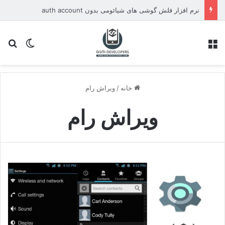
نرم افزار فلش گوشی های شیائومی بدون auth account
منو
تغییر پو
جس
خانه
/
ویراش رام
ویراش رام