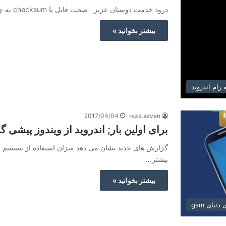
درود خدمت دوستان عزیز صحت فایل یا checksum به چه معناست؟ اگر زیاد به دنبال توزیع های گنو/لینوکسی…
بیشتر بخوانید »
رام اندروید
2017/04/04
reza.seven
برای اولین بار; اندروید از ویندوز پیشی 
بیشتر…
بیشتر بخوانید »
نیای gsm