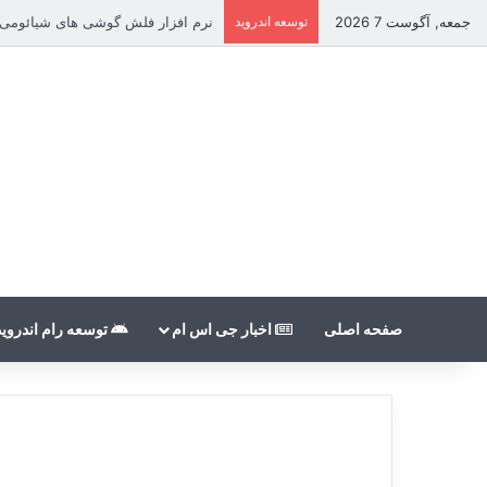
جمعه, آگوست 7 2026
توسعه اندروید
نرم افزار فلش گوشی های شیائومی بدون count
صفحه اصلی
اخبار جی اس ام
توسعه رام اندروید