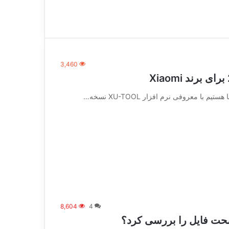
3,460
ا معروفی نرم افزار XU-TOOL نسخه…
8,604
4