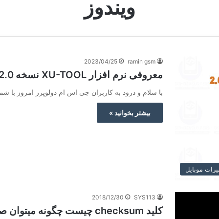
ویندوز
2023/04/25
ramin gsm
معروفی نرم افزار XU-TOOL نسخه 2.0 برای برند Xiaomi
با سلام و درود به کاربران جی اس ام دولوپرز امروز با شما هستیم ب
بیشتر بخوانید »
یرات موبایل
2018/12/30
SYS113
کلید checksum چیست چگونه میتوان صحت فایل را بررسی کرد؟