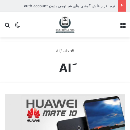
نرم افزار فلش گوشی های شیائومی بدون auth account
منو
تغییر پو
جس
خانه
/