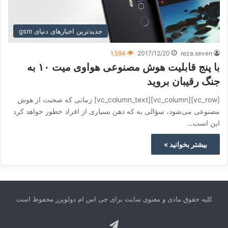
جدیدترین اخبارهای دنیای gsm
1,594
2017/12/20
reza.seven
با پنج قابلیت هوش مصنوعی هواوی میت ۱۰ به
جنگ رقیبان بروید
[vc_row][vc_column][vc_column_text] زمانی که صحبت از هوش
مصنوعی می‌شود، سؤالی به که ذهن بسیاری از افراد خطور خواهد کرد
این است…
بیشتر بخوانید »
کلیه حقوق مادی و معنوی سایت برای جی اس ام دولوپرز محفوظ است
تلگرام