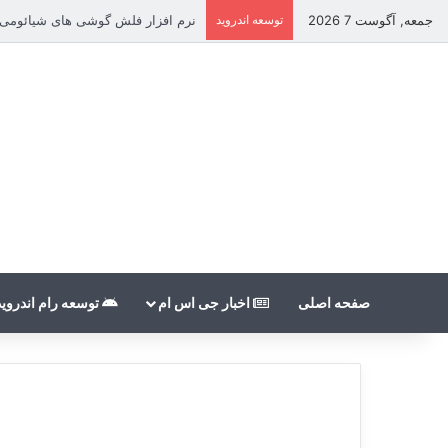
جمعه, آگوست 7 2026
توسعه اندروید
نرم افزار فلش گوشی های شیائومی بدون count
صفحه اصلی
اخبار جی اس ام
توسعه رام اندروید