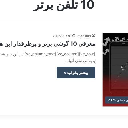
10 تلفن برتر
2016/10/30
mahshid
معرفی 10 گوشی برتر و پرطرفدار این هفته
و به بررسی آنها…
بیشتر بخوانید »
نیای gsm