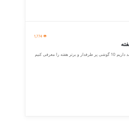
1,774
[vc_row][vc_column][vc_column_text] در این خبر قصد داریم 10 گوشی پر طرفدار و برتر هفته را معرفی کنیم