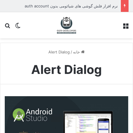
نرم افزار فلش گوشی های شیائومی بدون auth account
منو
تغییر پو
جس
خانه
/
Alert Dialog
Alert Dialog