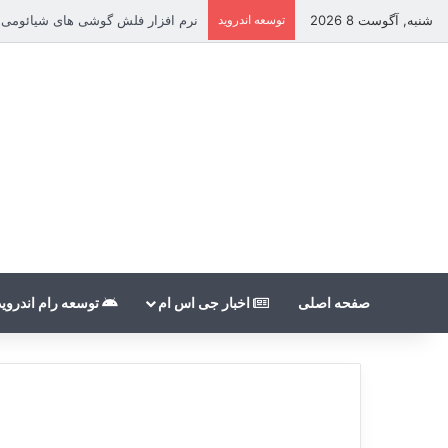
شنبه, آگوست 8 2026
توسعه اندروید
نرم افزار فلش گوشی های شیائومی بدون count
صفحه اصلی
اخبار جی اس ام
توسعه رام اندروید