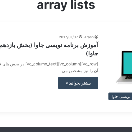
array lists
2017/01/07
Arash
جاوا)
[olumn][vc_column_text
آن را نیز مشخص می…
بیشتر بخوانید »
نویسی جاوا