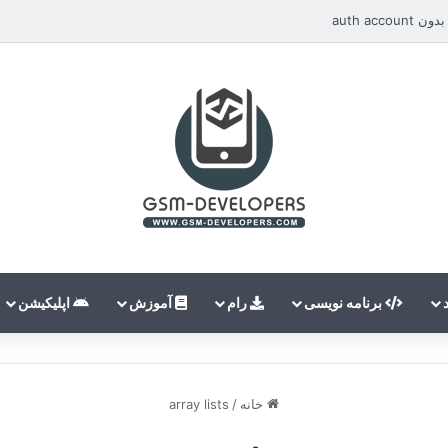
auth ac
برنامه نویسی
رام
آموزش
اپلیکیشن
خانه
/
array lists