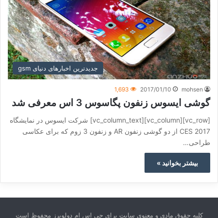
جدیدترین اخبارهای دنیای gsm
1,693
2017/01/10
mohsen
گوشی ایسوس زنفون پگاسوس 3 اس معرفی شد
[vc_row][vc_column][vc_column_text] شرکت ایسوس در نمایشگاه
CES 2017 از دو گوشی زنفون AR و زنفون 3 زوم که برای عکاسی
طراحی…
بیشتر بخوانید »
کلیه حقوق مادی و معنوی سایت برای جی اس ام دولوپرز محفوظ است