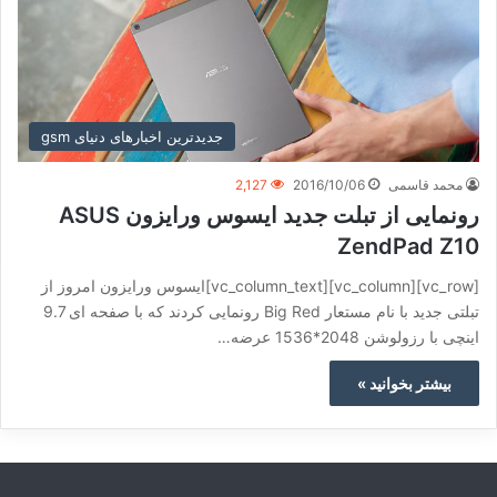
جدیدترین اخبارهای دنیای gsm
محمد قاسمی
2016/10/06
2,127
رونمایی از تبلت جدید ایسوس ورایزون ASUS
ZendPad Z10
[vc_row][vc_column][vc_column_text]ایسوس ورایزون امروز از
تبلتی جدید با نام مستعار Big Red رونمایی کردند که با صفحه ای 9.7
اینچی با رزولوشن 2048*1536 عرضه…
بیشتر بخوانید »