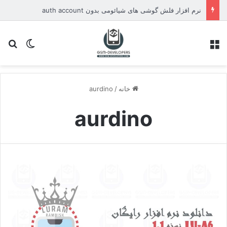
نرم افزار فلش گوشی های شیائومی بدون auth account
منو
تغییر پو
جس
خانه
/
aurdino
aurdino