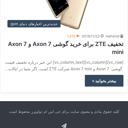
جدیدترین اخبارهای دنیای gsm
1,515
2016/11/23
mahshid
تخفیف ZTE برای خرید گوشی Axon 7 و Axon 7
mini
[vc_row][vc_column][vc_column_text] این خبر درباره تخفیف قیمت
گوشی Axon 7 و Axon 7 mini شرکت ZTE است. اگر شما در ایالات…
بیشتر بخوانید »
کلیه حقوق مادی و معنوی سایت برای جی اس ام دولوپرز محفوظ است
تلگرام