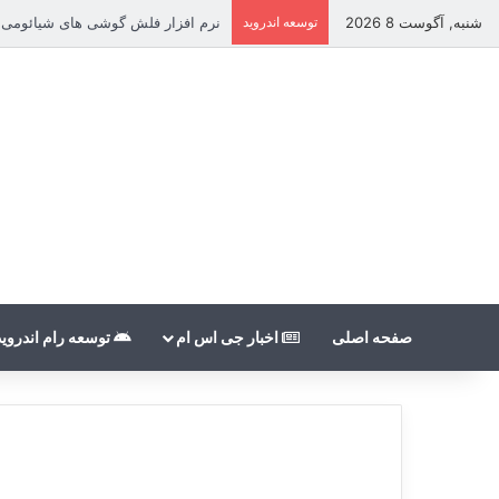
شنبه, آگوست 8 2026
توسعه اندروید
نرم افزار فلش گوشی های شیائومی بدون count
صفحه اصلی
اخبار جی اس ام
توسعه رام اندروید