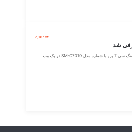
2,087
[vc_row][vc_column][vc_column_text] گوشی سامسونگ سی 7 پرو با شماره مدل SM-C7010 در یک وب