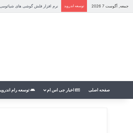
جمعه, آگوست 7 2026
توسعه اندروید
نرم افزار فلش گوشی های شیائومی بدون count
صفحه اصلی
اخبار جی اس ام
توسعه رام اندروید