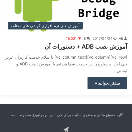
آموزش های نرم افزاری گوشی های مختلف
15,021
8
2017/04/04
Ali
آموزش نصب ADB + دستورات آن
[vc_row][vc_column][vc_column_text] با سلام خدمت کاربران عزیز
جی اس ام دولوپرز. در خدمت شما هستیم با آموزش نصب ADB و
لیستی…
بیشتر بخوانید »
کلیه حقوق مادی و معنوی سایت برای جی اس ام دولوپرز محفوظ است
تلگرام