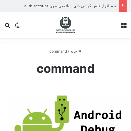
نرم افزار فلش گوشی های شیائومی بدون auth account
منو
تغییر پو
جس
خانه
/
command
command