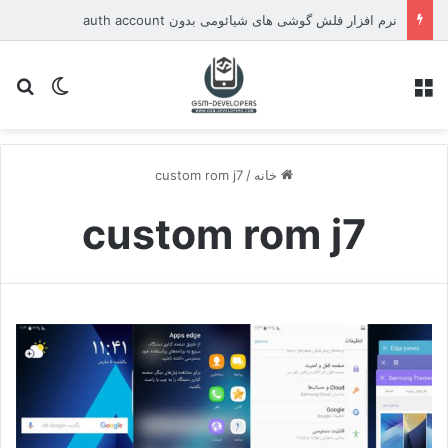
نرم افزار فلش گوشی های شیائومی بدون auth account
منو
تغییر پو
جس
خانه
/
custom rom j7
custom rom j7