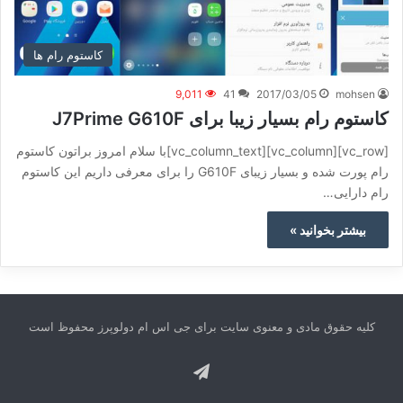
کاستوم رام ها
9,011
41
2017/03/05
mohsen
کاستوم رام بسیار زیبا برای J7Prime G610F
[vc_row][vc_column][vc_column_text]با سلام امروز براتون کاستوم
رام پورت شده و بسیار زیبای G610F را برای معرفی داریم این کاستوم
رام دارایی…
بیشتر بخوانید »
کلیه حقوق مادی و معنوی سایت برای جی اس ام دولوپرز محفوظ است
تلگرام