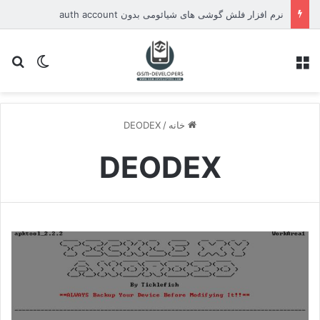
نرم افزار فلش گوشی های شیائومی بدون auth account
منو
تغییر پو
جس
خانه
/
DEODEX
DEODEX