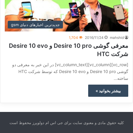
جدیدترین اخبارهای دنیای gsm
1,704
2016/11/24
mahshid
معرفی گوشی Desire 10 pro و Desire 10 evo
شرکت HTC
[vc_row][vc_column][vc_column_text] در این خبر به معرفی دو
گوشی Desire 10 pro و Desire 10 evo که توسط شرکت HTC
ساخته…
بیشتر بخوانید »
کلیه حقوق مادی و معنوی سایت برای جی اس ام دولوپرز محفوظ است