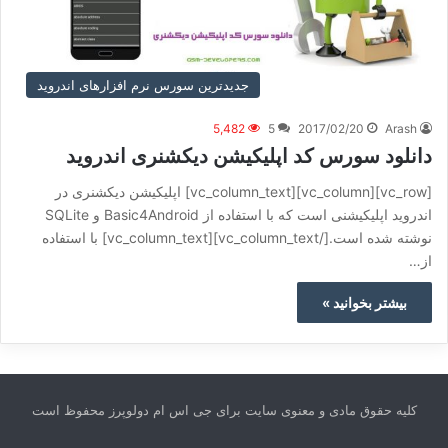
جدیدترین سورس نرم افزارهای اندروید
5,482
5
2017/02/20
Arash
دانلود سورس کد اپلیکیشن دیکشنری اندروید
[vc_row][vc_column][vc_column_text] اپلیکیشن دیکشنری در
اندروید اپلیکیشنی است که با استفاده از Basic4Android و SQLite
نوشته شده است.[/vc_column_text][vc_column_text] با استفاده
از…
بیشتر بخوانید »
کلیه حقوق مادی و معنوی سایت برای جی اس ام دولوپرز محفوظ است