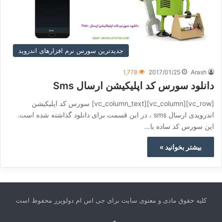
جدیدترین سورس نرم افزارهای اندروید
1,778
2017/01/25
Arash
دانلود سورس کد اپلیکیشن ارسال Sms
[vc_row][vc_column][vc_column_text] سورس کد اپلیکیشن
اندرویدی ارسال sms ، در این قسمت برای دانلود گذاشته شده است.
این سورس کد ساده با…
بیشتر بخوانید »
کلیه حقوق مادی و معنوی سایت برای جی اس ام دولوپرز محفوظ است