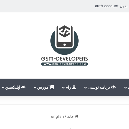
auth ac
برنامه نویسی
رام
آموزش
اپلیکیشن
خانه
/
english