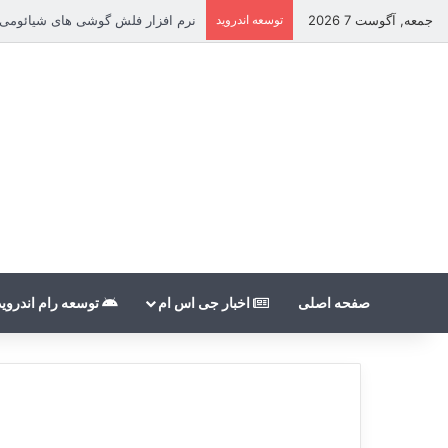
جمعه, آگوست 7 2026
توسعه اندروید
نرم افزار فلش گوشی های شیائومی بدون count
صفحه اصلی
اخبار جی اس ام
توسعه رام اندروید