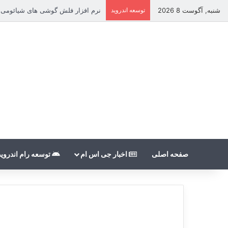
شنبه, آگوست 8 2026
توسعه اندروید
نرم افزار فلش گوشی های شیائومی بدون count
صفحه اصلی
اخبار جی اس ام
توسعه رام اندروید