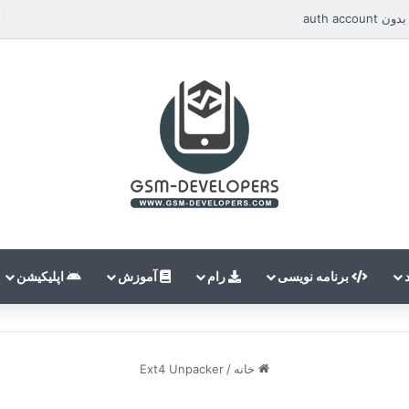
auth ac
برنامه نویسی
رام
آموزش
اپلیکیشن
خانه
/
Ext4 Unpacker