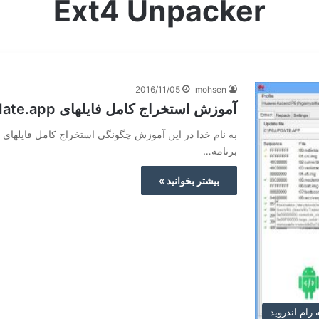
Ext4 Unpacker
2016/11/05
mohsen
آموزش استخراج کامل فایلهای update.app و img هووای برای ویرایش
به نام خدا در این آموزش چگونگی استخراج کامل فایلهای ه
برنامه…
بیشتر بخوانید »
رام اندروید