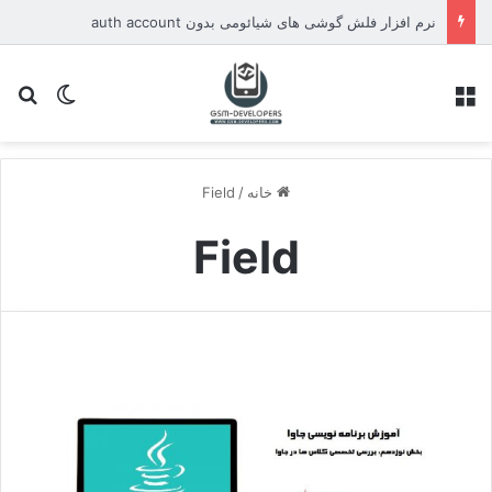
نرم افزار فلش گوشی های شیائومی بدون auth account
منو
تغییر پو
جس
خانه
/
Field
Field