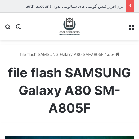
نرم افزار فلش گوشی های شیائومی بدون auth account
منو
تغییر پو
جس
خانه
/
file flash SAMSUNG Galaxy A80 SM-A805F
file flash SAMSUNG
Galaxy A80 SM-
A805F