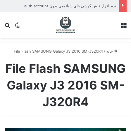
نرم افزار فلش گوشی های شیائومی بدون auth account
منو
تغییر پو
جس
خانه
/
File Flash SAMSUNG Galaxy J3 2016 SM-J320R4
File Flash SAMSUNG
Galaxy J3 2016 SM-
J320R4