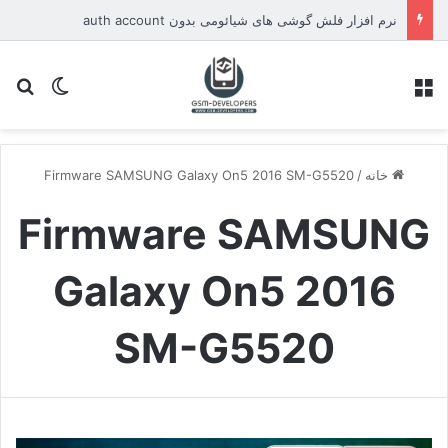
نرم افزار فلش گوشی های شیائومی بدون auth account
منو
تغییر پو
جس
خانه
/
Firmware SAMSUNG Galaxy On5 2016 SM-G5520
Firmware SAMSUNG
Galaxy On5 2016
SM-G5520