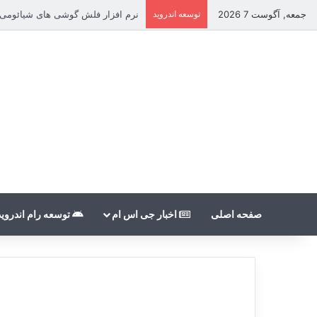
جمعه, آگوست 7 2026
توسعه اندروید
نرم افزار فلش گوشی های شیائومی بدون count
صفحه اصلی
اخبار جی اس ام
توسعه رام اندروید