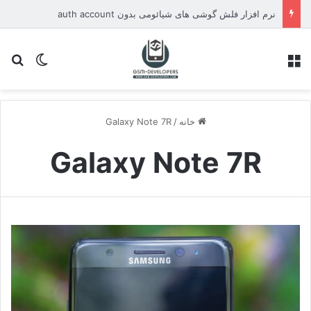
نرم افزار فلش گوشی های شیائومی بدون auth account
منو
تغییر پو
جس
خانه
/
Galaxy Note 7R
Galaxy Note 7R