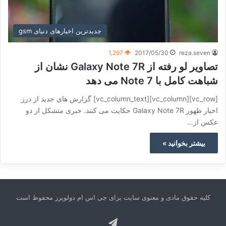
جدیدترین اخبارهای دنیای gsm
1,297
2017/05/30
reza.seven
تصاویر لو رفته از Galaxy Note 7R نشان از
شباهت کامل با Note 7 می دهد
[vc_row][vc_column][vc_column_text] گزارش های جدید از درز
اخبار ظهور Galaxy Note 7R حکایت می کنند. خبری متشکل از دو
عکس از…
بیشتر بخوانید »
کلیه حقوق مادی و معنوی سایت برای جی اس ام دولوپرز محفوظ است
تلگرام