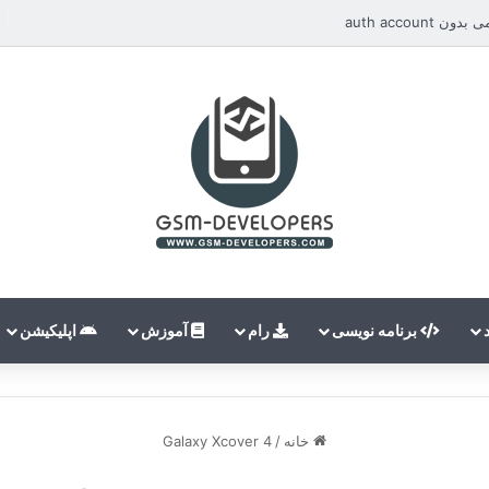
auth accou
برنامه نویسی
رام
آموزش
اپلیکیشن
خانه
/
Galaxy Xcover 4