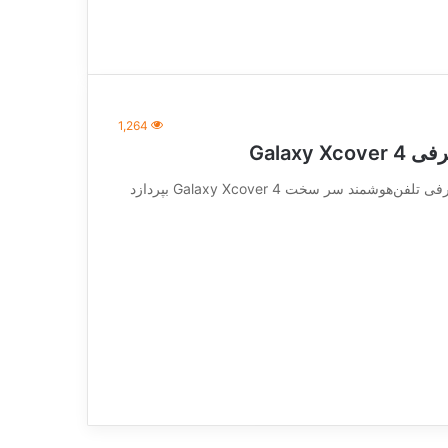
1,264
Galax
شرکت سامسونگ در MWC 2017 انتظار می رفت به معرفی تلفن‌هوشمند سر سخت Galaxy Xcover 4 بپردازد