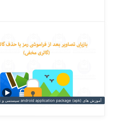
آموزش های (android application package (apk سیستمی و غیر سیستمی