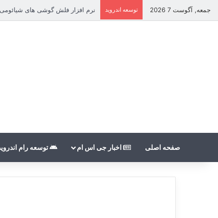
جمعه, آگوست 7 2026
توسعه اندروید
نرم افزار فلش گوشی های شیائومی بدون count
صفحه اصلی
اخبار جی اس ام
توسعه رام اندروید