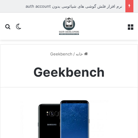
نرم افزار فلش گوشی های شیائومی بدون auth account
منو
تغییر پو
جس
خانه
/
Geekbench
Geekbench