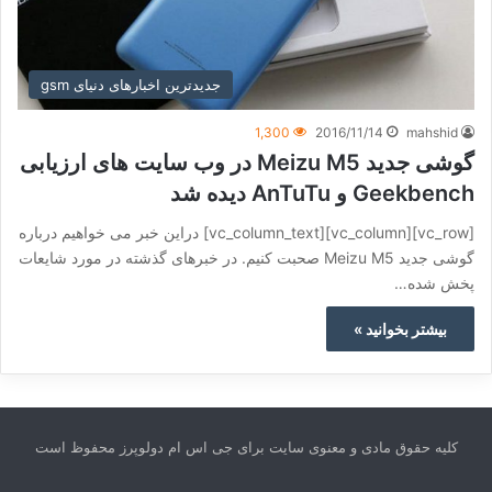
جدیدترین اخبارهای دنیای gsm
1,300
2016/11/14
mahshid
گوشی جدید Meizu M5 در وب سایت های ارزیابی
Geekbench و AnTuTu دیده شد
[vc_row][vc_column][vc_column_text] دراین خبر می خواهیم درباره
گوشی جدید Meizu M5 صحبت کنیم. در خبرهای گذشته در مورد شایعات
پخش شده…
بیشتر بخوانید »
کلیه حقوق مادی و معنوی سایت برای جی اس ام دولوپرز محفوظ است