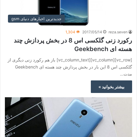
جدیدترین اخبارهای دنیای gsm
1,304
2017/05/14
reza.seven
رکورد زنی گلکسی اس 8 در بخش پردازش چند
هسته ای Geekbench
[vc_row][vc_column][vc_column_text] باز هم رکورد زنی دیگری از
گلکسی اس 8 این بار در بخش پردازش چند هسته ای Geekbench
مدت…
بیشتر بخوانید »